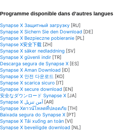
Programme disponible dans d’autres langues
Synapse X Защитный загрузку
Synapse X Sichern Sie den Download
Synapse X Bezpieczne pobieranie
Synapse X安全下载
Synapse X säker nedladdning
Synapse X güvenli indir
Descarga segura de Synapse X
Synapse X Aman Download
Synapse X 안전 다운로드
Synapse X scarica sicuro
Synapse X secure download
安全なダウンロード Synapse X
Synapse X آمن تنزيل
Synapse Xดาวน์โหลดที่ปลอดภัย
Baixada segura do Synapse X
Synapse X Tải xuống an toàn
Synapse X beveiligde download