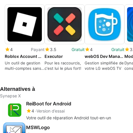
4
Payant
3.5
Gratuit
4
Gratuit
3
Roblox Account Manager
Executor
webOS Dev Manager
Mod
Un outil de gestion
Pour les raccourcis,
Gestion simplifiée de
Dyna
multi-comptes sans
c'est lui le plus fort!
votre LG webOS TV
cons
couture pour les
passionnés de
Roblox
Alternatives à
Synapse X
ReiBoot for Android
4
Version d’essai
Votre outil de réparation Android tout-en-un
MSWLogo