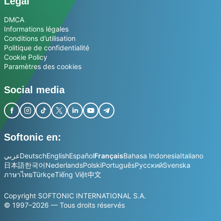
Légal
DMCA
Informations légales
Conditions d’utilisation
Politique de confidentialité
Cookie Policy
Paramètres des cookies
Social media
Softonic en:
عربي
Deutsch
English
Español
Français
Bahasa Indonesia
Italiano
日本語
한국어
Nederlands
Polski
Português
Русский
Svenska
ภาษาไทย
Türkçe
Tiếng Việt
中文
Copyright SOFTONIC INTERNATIONAL S.A.
© 1997–2026 — Tous droits réservés